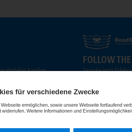
FOLLOW THE
n digitalen Kanälen.
Tausche jetzt Erfahr
aus.
Steig ein