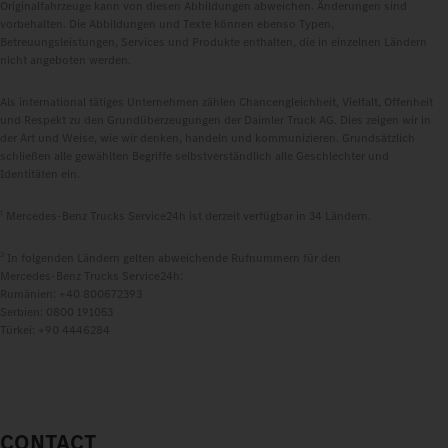
Originalfahrzeuge kann von diesen Abbildungen abweichen. Änderungen sind
vorbehalten. Die Abbildungen und Texte können ebenso Typen,
Betreuungsleistungen, Services und Produkte enthalten, die in einzelnen Ländern
nicht angeboten werden.
Als international tätiges Unternehmen zählen Chancengleichheit, Vielfalt, Offenheit
und Respekt zu den Grundüberzeugungen der Daimler Truck AG. Dies zeigen wir in
der Art und Weise, wie wir denken, handeln und kommunizieren. Grundsätzlich
schließen alle gewählten Begriffe selbstverständlich alle Geschlechter und
Identitäten ein.
1
Mercedes‑Benz Trucks Service24h ist derzeit verfügbar in 34 Ländern.
2
In folgenden Ländern gelten abweichende Rufnummern für den
Mercedes‑Benz Trucks Service24h:
Rumänien: +40 800672393
Serbien: 0800 191053
Türkei: +90 4446284
CONTACT